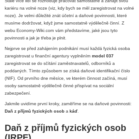
Stále více lidí se rozhoduje pracovat samostatně a zahájit svou
kariéru na volné noze (viz, kdy bych se měl zaregistrovat na volné
noze). Je velmi důležité znát účetní a daňové povinnosti, které
musíme dodržovat, když jsme samostatně výdělečně činní. Z
webu Economy-Wiki.com vám představíme, jaké jsou tyto
povinnosti a jak je třeba je plnit.
Nejprve se před zahájením podnikání musí každá fyzická osoba
zaregistrovat u finanční agentury vyplněním
model 037
zaregistrovat se do sčítání zaměstnavatelů, odborníků a
poddaných. Tímto způsobem se získá daňové identifikační číslo
(NIF). Od prvního dne měsíce, ve kterém činnost začíná, musí
osoby samostatně výdělečně činné přispívat na sociální
zabezpečení.
Jakmile uvidíme první kroky, zaměříme se na daňové povinnosti:
Daň z příjmů fyzických osob
a
káď
.
Daň z příjmů fyzických osob
(IRPF)