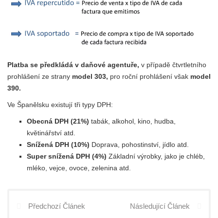
Platba se předkládá v daňové agentuře,
v případě čtvrtletního
prohlášení ze strany
model 303,
pro roční prohlášení však
model
390.
Ve Španělsku existují tři typy DPH:
Obecná DPH (21%)
tabák, alkohol, kino, hudba,
květinářství atd.
Snížená DPH (10%)
Doprava, pohostinství, jídlo atd.
Super snížená DPH (4%)
Základní výrobky, jako je chléb,
mléko, vejce, ovoce, zelenina atd.
Předchozí Článek
Následující Článek