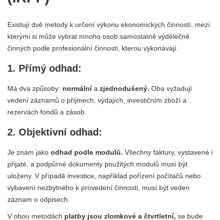
Existují dvě metody k určení výkonu ekonomických činností, mezi
kterými si může vybrat mnoho osob samostatně výdělečně
činných podle profesionální činnosti, kterou vykonávají.
1. Přímý odhad:
Má dva způsoby:
normální
a
zjednodušený.
Oba vyžadují
vedení záznamů o příjmech, výdajích, investičním zboží a
rezervách fondů a zásob.
2. Objektivní odhad:
Je znám jako
odhad podle modulů.
Všechny faktury, vystavené i
přijaté, a podpůrné dokumenty použitých modulů musí být
uloženy. V případě investice, například pořízení počítačů nebo
vybavení nezbytného k provedení činnosti, musí být veden
záznam o odpisech.
V obou metodách
platby jsou zlomkové a čtvrtletní,
se bude